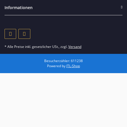
Informationen
* Alle Preise inkl. gesetzlicher USt., zzgl.
Versand
Besucherzähler: 611238
Powered by
JTL-Shop