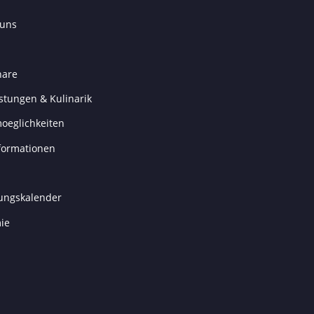
 uns
nare
tungen & Kulinarik
oeglichkeiten
formationen
tungskalender
ie